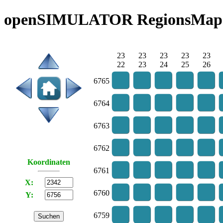
openSIMULATOR RegionsMap 
23
23
23
23
23
22
23
24
25
26
6765
6764
6763
6762
Koordinaten
6761
X:
6760
Y:
6759
Suchen