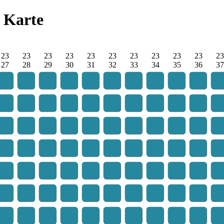
Karte
23
23
23
23
23
23
23
23
23
23
23
27
28
29
30
31
32
33
34
35
36
37